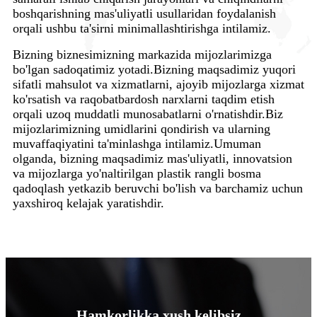
boshqarishning mas'uliyatli usullaridan foydalanish
orqali ushbu ta'sirni minimallashtirishga intilamiz.
Bizning biznesimizning markazida mijozlarimizga
bo'lgan sadoqatimiz yotadi.Bizning maqsadimiz yuqori
sifatli mahsulot va xizmatlarni, ajoyib mijozlarga xizmat
ko'rsatish va raqobatbardosh narxlarni taqdim etish
orqali uzoq muddatli munosabatlarni o'rnatishdir.Biz
mijozlarimizning umidlarini qondirish va ularning
muvaffaqiyatini ta'minlashga intilamiz.Umuman
olganda, bizning maqsadimiz mas'uliyatli, innovatsion
va mijozlarga yo'naltirilgan plastik rangli bosma
qadoqlash yetkazib beruvchi bo'lish va barchamiz uchun
yaxshiroq kelajak yaratishdir.
Hamkorlikka xush kelibsiz