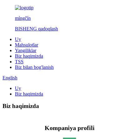
míngčín
BISHENG qadoqlash
Uy
Mahsulotlar
Yangiliklar
Biz haqimizda
TSS
Biz bilan bog'lanish
English
Uy
Biz haqimizda
Biz haqimizda
Kompaniya profili