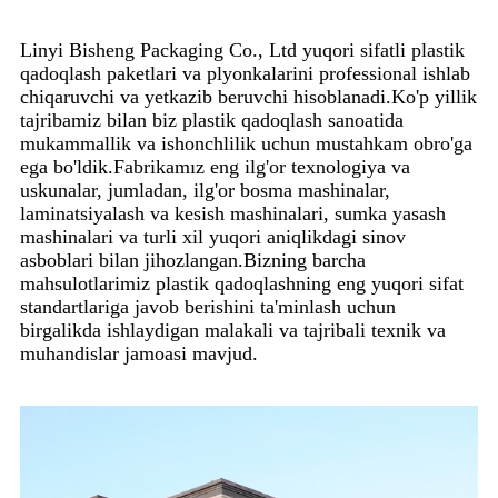
Linyi Bisheng Packaging Co., Ltd yuqori sifatli plastik
qadoqlash paketlari va plyonkalarini professional ishlab
chiqaruvchi va yetkazib beruvchi hisoblanadi.Ko'p yillik
tajribamiz bilan biz plastik qadoqlash sanoatida
mukammallik va ishonchlilik uchun mustahkam obro'ga
ega bo'ldik.Fabrikamız eng ilg'or texnologiya va
uskunalar, jumladan, ilg'or bosma mashinalar,
laminatsiyalash va kesish mashinalari, sumka yasash
mashinalari va turli xil yuqori aniqlikdagi sinov
asboblari bilan jihozlangan.Bizning barcha
mahsulotlarimiz plastik qadoqlashning eng yuqori sifat
standartlariga javob berishini ta'minlash uchun
birgalikda ishlaydigan malakali va tajribali texnik va
muhandislar jamoasi mavjud.