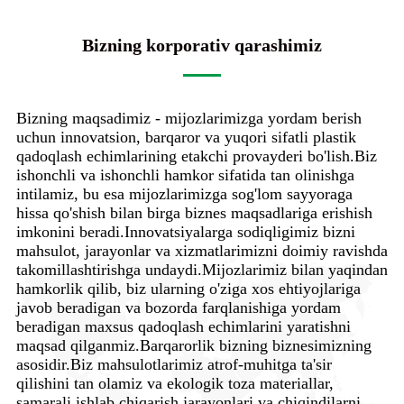
Bizning korporativ qarashimiz
Bizning maqsadimiz - mijozlarimizga yordam berish
uchun innovatsion, barqaror va yuqori sifatli plastik
qadoqlash echimlarining etakchi provayderi bo'lish.Biz
ishonchli va ishonchli hamkor sifatida tan olinishga
intilamiz, bu esa mijozlarimizga sog'lom sayyoraga
hissa qo'shish bilan birga biznes maqsadlariga erishish
imkonini beradi.Innovatsiyalarga sodiqligimiz bizni
mahsulot, jarayonlar va xizmatlarimizni doimiy ravishda
takomillashtirishga undaydi.Mijozlarimiz bilan yaqindan
hamkorlik qilib, biz ularning o'ziga xos ehtiyojlariga
javob beradigan va bozorda farqlanishiga yordam
beradigan maxsus qadoqlash echimlarini yaratishni
maqsad qilganmiz.Barqarorlik bizning biznesimizning
asosidir.Biz mahsulotlarimiz atrof-muhitga ta'sir
qilishini tan olamiz va ekologik toza materiallar,
samarali ishlab chiqarish jarayonlari va chiqindilarni