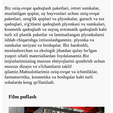
Biz oziq-ovqat qadoqlash paketlari, retort sumkalar,
muzlatilgan qoplar, uy hayvonlari uchun oziq-ovqat
paketlari, urug'lik qoplari va plyonkalar, guruch va tuz
qadoqlari, o'g'itlarni qadoqlash plyonkasi va sumkalari,
kosmetik qadoqlash va suyuq avtomatik qadoqlash kabi
turli xil plastik paketlar va laminatlangan plyonkalarni
ishlab chiqarishga ixtisoslashganmiz. plyonka va
sumkalar seriyasi va boshqalar. Biz bardoshli,
moslashuvchan va ekologik jihatdan qulay bo'lgan
yuqori sifatli materiallardan foydalanamiz.Biz
mijozlarimizning maxsus ehtiyojlarini qondirish uchun
maxsus dizayn va o'lchamlarni taklif
qilamiz.Mahsulotlarimiz oziq-ovqat va ichimliklar,
farmatsevtika, kosmetika va boshqalar kabi turli
sohalarda keng qo'llaniladi.
Film puflash