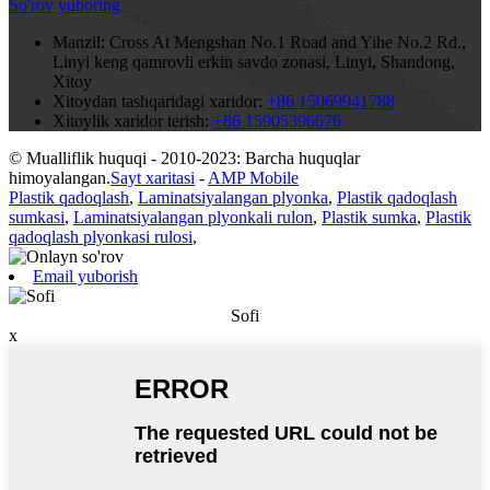
So'rov yuboring
Manzil:
Cross At Mengshan No.1 Road and Yihe No.2 Rd.,
Linyi keng qamrovli erkin savdo zonasi, Linyi, Shandong,
Xitoy
Xitoydan tashqaridagi xaridor:
+86 15069941788
Xitoylik xaridor terish:
+86 15905396676
© Mualliflik huquqi - 2010-2023: Barcha huquqlar
himoyalangan.
Sayt xaritasi
-
AMP Mobile
Plastik qadoqlash
,
Laminatsiyalangan plyonka
,
Plastik qadoqlash
sumkasi
,
Laminatsiyalangan plyonkali rulon
,
Plastik sumka
,
Plastik
qadoqlash plyonkasi rulosi
,
Email yuborish
Sofi
x