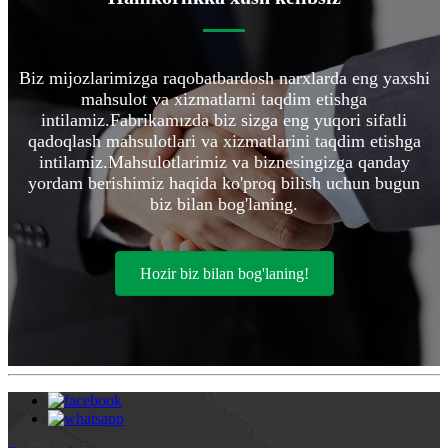
Biz mijozlarimizga raqobatbardosh narxlarda eng yaxshi
mahsulot va xizmatlarni taqdim etishga
intilamiz.Fabrikamızda biz sizga eng yuqori sifatli
qadoqlash mahsulotlari va xizmatlarini taqdim etishga
intilamiz.Mahsulotlarimiz va biznesingizga qanday
yordam berishimiz haqida ko'proq bilish uchun bugun
biz bilan bog'laning.
Hozir biz bilan bog'laning!