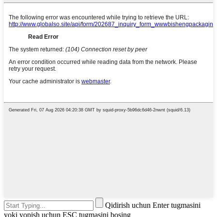
Qidirish uchun Enter tugmasini
yoki yopish uchun ESC tugmasini bosing